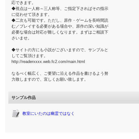
応できます。
◆視点は一人称～三人称等、ご指定下さればその指示
に従わせて頂きます。
◆二次も可能です。ただし、原作・ゲームを長時間読
む／プレイする必要がある場合や、原作の深い知識が
必要な場合は対応が難しくなります。まずはご相談下
さいませ。
◆サイトの方にも小説がございますので、サンプルと
してご覧頂けます。
http://readerxxxx.web.fc2.com/main.html
なるべく幅広く、ご要望に沿える作品を書けるよう努
力致しますので、宜しくお願い致します。
サンプル作品
教室にいたのは幽霊ではなく